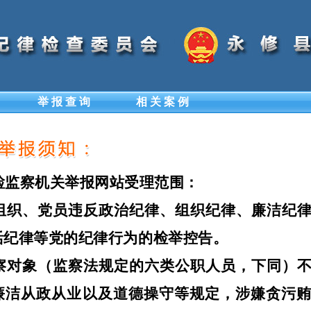
举 报 查 询
相 关 案 例